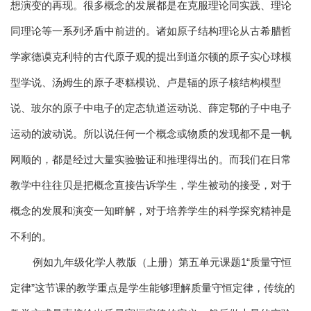
想演变的再现。很多概念的发展都是在克服理论同实践、理论
同理论等一系列矛盾中前进的。诸如原子结构理论从古希腊哲
学家德谟克利特的古代原子观的提出到道尔顿的原子实心球模
型学说、汤姆生的原子枣糕模说、卢是辐的原子核结构模型
说、玻尔的原子中电子的定态轨道运动说、薛定鄂的子中电子
运动的波动说。所以说任何一个概念或物质的发现都不是一帆
网顺的，都是经过大量实验验证和推理得出的。而我们在日常
教学中往往贝是把概念直接告诉学生，学生被动的接受，对于
概念的发展和演变一知畔解，对于培养学生的科学探究精神是
不利的。
例如九年级化学人教版（上册）第五单元课题1“质量守恒
定律”这节课的教学重点是学生能够理解质量守恒定律，传统的